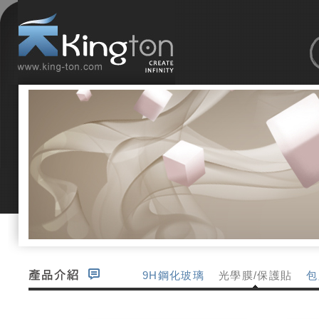
9H鋼化玻璃
光學膜/保護貼
包