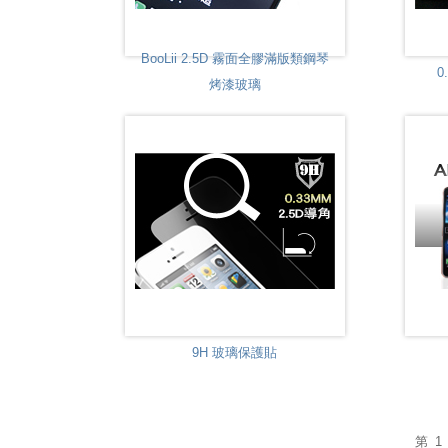
BooLii 2.5D 霧面全膠滿版類鋼琴
烤漆玻璃
9H 玻璃保護貼
第 1