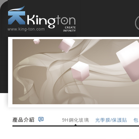
9H鋼化玻璃
光學膜/保護貼
包