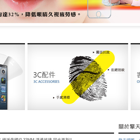
上市 硬派帝國/0.33MM 淨透玻璃 同步更新!!