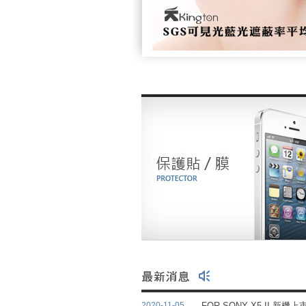
FOR SONY X5 II 新機
2020-11-05